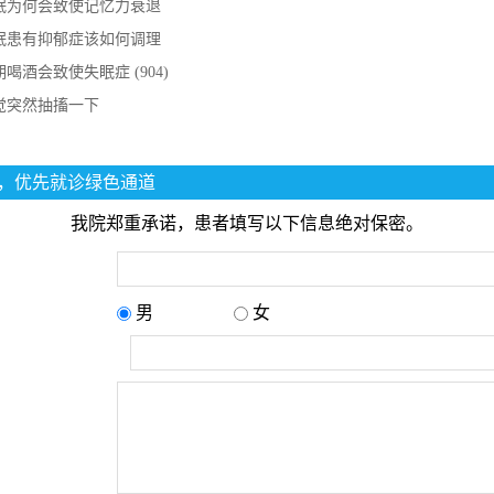
眠为何会致使记忆力衰退
眠患有抑郁症该如何调理
期喝酒会致使失眠症 (904)
觉突然抽搐一下
，优先就诊绿色通道
我院郑重承诺，患者填写以下信息绝对保密。
男
女
：
：