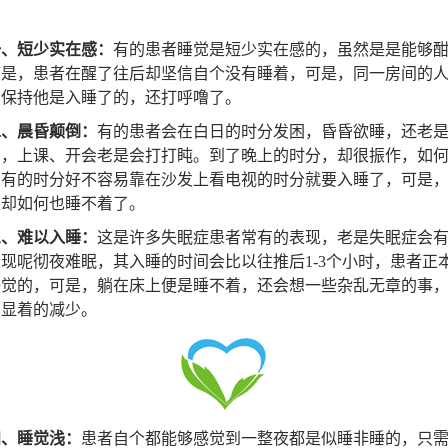
一、短少实在感：
有的患者睡觉是短少实在感的，虽然是是能够
可是，患者在醒了往后却坚信自个没有睡着，可是，同一房间的
却保持他是入睡了的，还打呼噜了。
二、晨昏颠倒：
有的患者会在白日的时分发困，昏昏欲睡，还老
的，上课、开会老是会打打盹。到了晚上的时分，却很振作，如
。有的时分好不容易靠在沙发上看电视的时分就要入睡了，可是
上却如何也睡不着了。
三、难以入睡：
这是许多失眠症患者常有的表现，老是失眠症会
现呢彻夜难眠，其入睡的时间会比以往推后1-3个小时，患者正
睡觉的，可是，躺在床上便是睡不着，还会想一些杂乱无章的事
间显着的减少。
四、睡觉浅：
患者自个都能够感觉到一整夜都是似睡非睡的，只