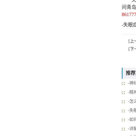
问青
86177
-失眠
[上
[下
推荐
-神
-精
-怎
-失
-如
-