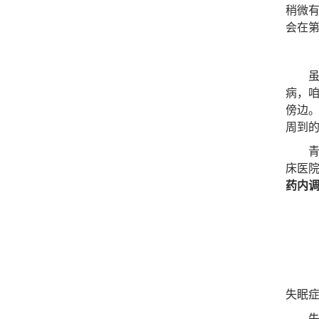
稍微
会在第
虽然
病，
傍边
周到
青岛
床医
药内
失眠
失眠