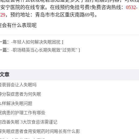
岛安宁医院的在线专家。在线预约免挂号费!免费咨询热线：
0532-
729
，预约地址：青岛市市北区重庆南路69号。
症会有什么表现呢
一篇：
-年轻人如何解决失眠困扰
]
一篇：
-职场精英当心长期失眠致“过劳死”
]
文章
经衰弱会让人失眠吗
神分裂症患者为何失眠
么样解决失眠问题
眠病患的护理工作有哪些
何改善失眠 3大饮食忌讳需谨记
详解失眠症患者食用安眠药时间略长有什么影