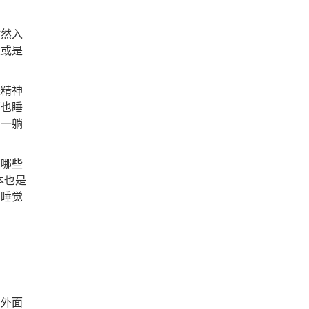
酣然入
人或是
是精神
何也睡
，一躺
有哪些
本也是
，睡觉
需外面