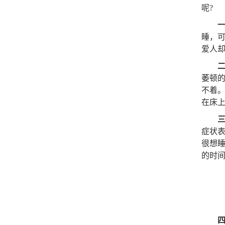
呢?
睡，
爱人
萎顿
不着
在床
症状表
很想
的时