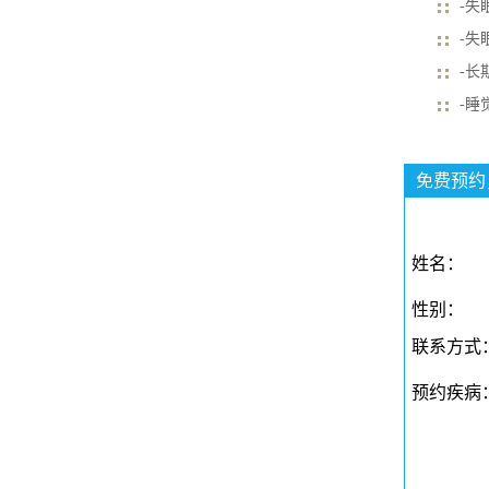
-失
-失
-长
-睡
免费预约
姓名：
性别：
联系方式
预约疾病