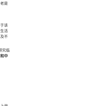
，老是
于该
的生活
累及不
研究临
透和中
上询