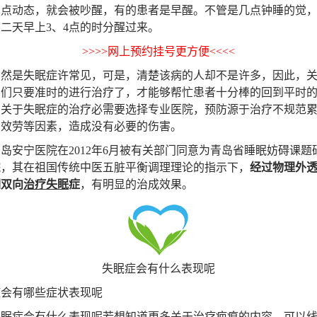
有点动态，就会被吵醒，有的患者是早醒。不管是几点钟睡的觉
二天早上3、4点的时分醒过来。
>>>>网上预约挂号更方便<<<<
是失眠症许常见，可是，清楚该病的人却不是许多，因此，关
咱们只要准时的进行治疗了，才能够帮忙患者十分棒的回到平时
。关于失眠症的治疗必需要选择专业医院，预防源于治疗不规范
的效劳等因素，造成没有必要的伤害。
安宁医院在2012年6月被有关部门同意为青岛省睡眠妨碍课题
院，其在祖国传统中医五脏平衡调理理论的指示下，
经过物理外
调双向
治疗失眠
症
，有明显的治成效果。
失眠症会有什么表现呢
症会有哪些症状表现呢
症会有什么表现呢若想知道更多关于治疗疤痕的内容，可以线