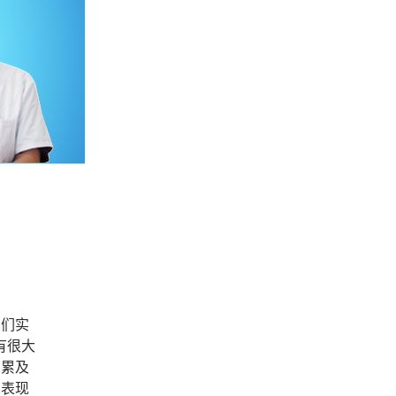
们实
有很大
，累及
么表现