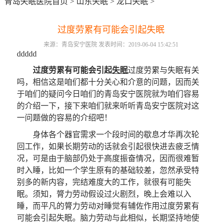
青岛失眠医院首页
>
山东失眠
>
龙口失眠
>
过度劳累有可能会引起失眠
来源：青岛安宁医院 发表时间：2019-06-04 15:42:51
ddddd
过度劳累有可能会引起
失眠
过度劳累与失眠有关
吗，相信这是咱们都十分关心和介意的问题，因而关
于咱们的疑问今日咱们的青岛安宁医院就为咱们容易
的介绍一下，接下来咱们就来听听青岛安宁医院对这
一问题做的容易的介绍吧！
身体各个器官需求一个段时间的歇息才华再次轮
回工作，如果长期劳动的话就会引起很快进去疲乏情
况，可是由于脑部仍处于高度振奋情况，因而很难暂
时入睡，比如一个学生原有的基础较差，忽然承受特
别多的新内容，完结难度大的工作，就很有可能失
眠。须知，膂力劳动假设过火剧烈，晚上会难以入
睡，而平凡的膂力劳动对睡觉有辅佐作用过度劳累有
可能会引起失眠。脑力劳动与此相似，长期坚持地使