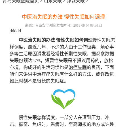
青岛失眠医院首页
>
山东失眠
>
郯城失眠
>
中医治失眠的办法 慢性失眠如何调理
来源：青岛安宁医院 发表时间：2018-09-04 08:54:33
ddddd
中医治
失眠
的办法 慢性失眠如何调理
慢性失眠怎
样调度，最近几年，不少的人由于工作极类，烦心事
多等生活原因诱发看经常性长期性失眠，据观察数据
失眠份额达57%，短暂性失眠是不提议用药的，放松
心境，构成好的生活习惯也是
治疗失眠
的良药，下面
咱们来讲讲中治疗疗失眠有什么好的方法，或许改进
如此时刻不是很长的失眠症。
慢性失眠怎样调度，一部分人在遭到压力、冲
击、振奋、焦虑时，患病时，至高海拔的地方或许睡