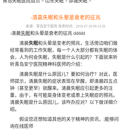
青岛失眠医院首页
>
山东失眠
>
郯城失眠
>
-清晨失眠和头晕是衰老的征兆
来源：青岛安宁医院 发表时间：2018-07-28 09:14:28
-清晨
失眠
和头晕是衰老的征兆 ddddd
清晨
失眠
和头晕是变老的预兆，生活傍边咱们做
经常看到的工作失眠，每一个人大部分都有失眠的体
会，人为何会失眠，失眠是什么引起的？下面就来听
听青岛安宁医院精神科医师的介绍：
清晨失眠是什么原因儿？要如何治疗？对此，医
师提示，清晨失眠的症状表现在早醒，即清晨四五点
钟（甚至更早）就醒来。清晨失眠应引起更多的注
重，由于，有可能是身体变老或患上失眠症的预兆。
清晨失眠是什么原因儿，该咋办应对？以下做详细介
绍。
假设您还想知道其他的关于精神的资讯，;能够问
询在线医师