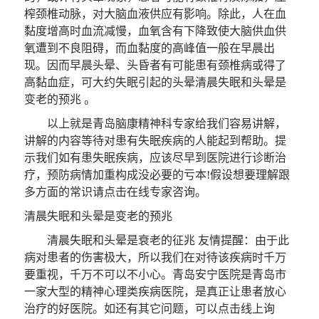
榨颈椎动脉，对大脑血液供应有影响。除此，人在血
黏度增高时血流减慢，血氧含有下降致使大脑供血供
氧遭到不良阻碍，而血黏度的高峰值一般在早晨出
现。因而早晨头晕、头昏者有可能患有颈椎病或得了
高黏血症，可大约失眠引起的头晕清晨失眠和头晕是
变老的预兆 。
以上就是青岛脑康精神科专家给我们容易讲解，
讲解的内容等待对患有失眠疾病的人能起到帮助。提
示我们如有患失眠疾病，应该尽早到医院进行诊断治
疗，预防病情加重构成没必要的亏本!假设想要理解跟
多方面的常识请点击在线专家咨询。
清晨失眠和头晕是变老的预兆
清晨失眠和头晕是衰老的征兆
友情提醒
：由于此
病对患者的伤害极大，所以我们在对待该疾病时千万
要重视，千万不可以不小心。青岛安宁医院是青岛市
一家大型的精神心理类疾病医院，是真正让患者放心
治疗的好医院。如还有其它问题，可以点击线上询