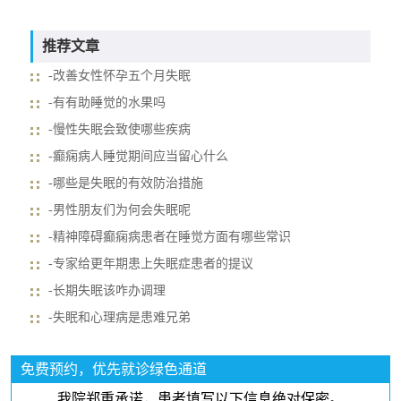
推荐文章
-改善女性怀孕五个月失眠
-有有助睡觉的水果吗
-慢性失眠会致使哪些疾病
-癫痫病人睡觉期间应当留心什么
-哪些是失眠的有效防治措施
-男性朋友们为何会失眠呢
-精神障碍癫痫病患者在睡觉方面有哪些常识
-专家给更年期患上失眠症患者的提议
-长期失眠该咋办调理
-失眠和心理病是患难兄弟
免费预约，优先就诊绿色通道
我院郑重承诺，患者填写以下信息绝对保密。