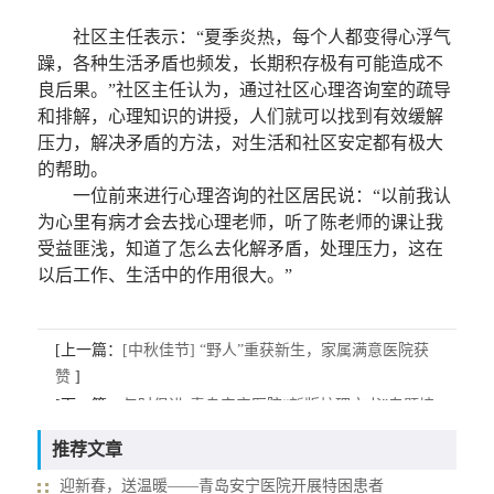
社区主任表示：“夏季炎热，每个人都变得心浮气
躁，各种生活矛盾也频发，长期积存极有可能造成不
良后果。”社区主任认为，通过社区心理咨询室的疏导
和排解，心理知识的讲授，人们就可以找到有效缓解
压力，解决矛盾的方法，对生活和社区安定都有极大
的帮助。
一位前来进行心理咨询的社区居民说：“以前我认
为心里有病才会去找心理老师，听了陈老师的课让我
受益匪浅，知道了怎么去化解矛盾，处理压力，这在
以后工作、生活中的作用很大。”
[上一篇：
[中秋佳节] “野人”重获新生，家属满意医院获
赞
]
[下一篇：
与时俱进-青岛安宁医院“新版护理文书”专题培
训
]
推荐文章
迎新春，送温暖——青岛安宁医院开展特困患者