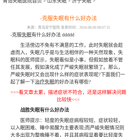
青岛失眠医院首页
>
山东失眠
>
济宁失眠
>
-克服失眠有什么好办法
来源：青岛安宁医院 发表时间：2018-08-09 08:07:35
-克服
失眠
有什么好办法 ddddd
生活傍边不免有不满意的工作，此时失眠就会趁
虚而入，失眠几乎是与生活相伴的一种天然现象，失
眠科的医师提示，失眠看似是小事，但假如放着不管
任其发展，假如演化成了严峻失眠就繁琐了。那么，
严峻失眠时又会出现什么样的症状表现呢?下面我们一
起了解一下
治疗失眠
的好办法有哪些?
>>>看文章太累，描述症状不符合，还是这样解决问题
比较快<<<
战胜失眠有什么好办法
医师提示：轻度的失眠症病程较短、症状较轻，
以入眠困难、睡中易醒为主要表现;而严峻失眠情况则
大多出现为整晚睡不着，并且其病程显着要比轻度失