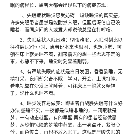
眠的病程长，患者大都会出现以下的病症表现：
1、失眠症状睡觉感受妨碍：短缺睡觉的真实感，
许多失眠患者虽然是能酣然入眠，但醒后深信自己没
睡着，而同房间的人或爱人却说他总是在打呼噜。
2、失眠症状入眠困难：彻夜难眠，入眠时刻比以
往推后1-3个小时，患者说本来也很困，也想睡觉，可
躺在床上就是睡不着，翻来覆去的想一些忐忑不定的
事，心静不下来，睡觉时刻显着削弱。
3、有严峻失眠的症状是白日发困，昏昏欲睡，无
精打采，夜间却兴奋不眠，学习，开会，上课打盹，
看电视靠在沙发上就睡着，可往床上一躺就又精神
了，说什么也睡不着。
4、睡觉浅容易做梦：即患者自战胜失眠有什么好
办法 感睡不实，一夜都是似睡非睡的，一闭眼就是
梦，一有动态就醒，有的早醒;再有的患者经常做恶
梦，从恐惧惊险的梦境中苏醒，出一身盗汗，紧张心
悸，面色惨白，再也不敢入眠了。这就是严峻失眠的