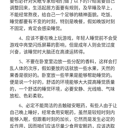
要也必针对失眠专家给咱们做了以下的介绍需要自己
调整回来，生活起居方面要有规则，及早睡及早上，
不能经常熬夜，给自己一个足够的精神面貌。吃饭、
睡觉都要有不变的时刻，特别是晚餐，假如晚饭时刻
不固定，肯定会感染睡觉。
4、应该不要在晚上玩游戏，年轻人睡觉前不会受
游戏中亮堂闪烁屏幕的影响，但是成年人则会觉过度
兴奋，该睡觉时大脑还在高速运转得。
5、不要在卧室里边放一些分配的香料，这样会打
乱人体的次序，假如要放的话就放一些水果，天然的
果香是很好的。卧室放一些苹果是能够帮助睡觉的。
便是说一个好的，舒适的环境能够大大提高睡觉质量
的，一个舒适的睡觉环境，必要安静、光线暗、气味
放松、色彩柔软。
6、必定不能简洁的去触碰安眠药，有些人由于让
自己晚上睡好，经常食用安眠药，虽然是较短时刻内
能够入眠，但跟着时刻的加长，它然而是发生必定的
反作用，因而咱们应该尽量少食用安眠药，应该选取