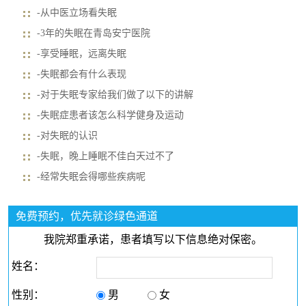
-从中医立场看失眠
-3年的失眠在青岛安宁医院
-享受睡眠，远离失眠
-失眠都会有什么表现
-对于失眠专家给我们做了以下的讲解
-失眠症患者该怎么科学健身及运动
-对失眠的认识
-失眠，晚上睡眠不佳白天过不了
-经常失眠会得哪些疾病呢
免费预约，优先就诊绿色通道
我院郑重承诺，患者填写以下信息绝对保密。
姓名：
性别：
男
女