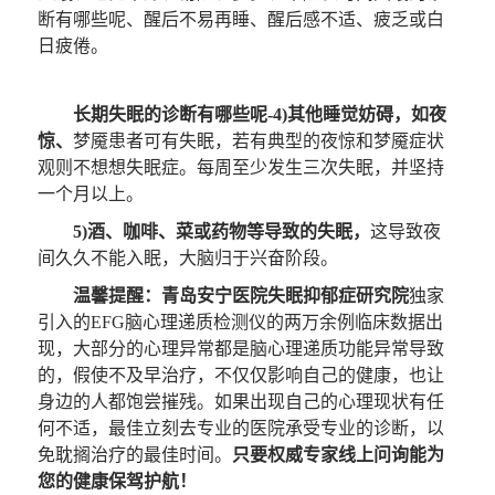
断有哪些呢、醒后不易再睡、醒后感不适、疲乏或白
日疲倦。
长期失眠的诊断有哪些呢-4)其他睡觉妨碍，如夜
惊、
梦魇患者可有失眠，若有典型的夜惊和梦魇症状
观则不想想失眠症。每周至少发生三次失眠，并坚持
一个月以上。
5)酒、咖啡、菜或药物等导致的失眠，
这导致夜
间久久不能入眠，大脑归于兴奋阶段。
温馨提醒：
青岛安宁医院失眠抑郁症研究院
独家
引入的EFG脑心理递质检测仪的两万余例临床数据出
现，大部分的心理异常都是脑心理递质功能异常导致
的，假使不及早治疗，不仅仅影响自己的健康，也让
身边的人都饱尝摧残。如果出现自己的心理现状有任
何不适，最佳立刻去专业的医院承受专业的诊断，以
免耽搁治疗的最佳时间。
只要权威专家线上问询能为
您的健康保驾护航！