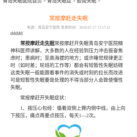
青岛失眠医院首页
>
青岛失眠症
>
胶南失眠
>
常按摩赶走失眠
来源：青岛安宁医院 发表时间：2018-07-17 13:17:12
ddddd
常按摩赶走
失眠
常按摩赶开失眠青岛安宁医院精
神科医师讲解，大多数的人在经验到压力冲击振奋焦
虑时；患病时；至高海拔的地方；或许睡觉规律更正
时（如时差；轮班的工作等）都会有短暂性失眠妨碍
这类失眠一般能跟着事件的消失或时刻的拉长而改进
可是短暂性失眠要是处理的不得当部分人会致使慢性
失眠。
常按摩赶开失眠症状：
1、按压心包经：循着双侧上臂内侧中线，由上向
下按压，痛点再要点按压，每天1—2次。