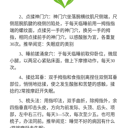
2、点揉神门穴：神门穴坐落腕横纹肌尺侧端，尺
侧屈腕肌腱的桡侧凹陷处，于每天临睡前用一拇指指
端的螺纹面，点揉另一手的神门穴，换另一手的拇
指，相同点揉前手的神门穴，以感酸胀为宜，各重复
30次。推举阅览：失眠症的类别
3、睡前搓涌泉穴：于每天临睡前取仰卧位，微屈
小腿，以两足心紧贴床面，做上下摩擦动作，每天30
次。
4、揉捻耳垂：双手拇指和食指别离捏住双侧耳垂
部位，悄悄地捻揉，使之发生酸胀和苦楚的感触，揉
捻约2常按摩赶开失眠。
5、梳头法：用指叩法，双手曲折，除拇指外，余
四指垂直叩击头皮，方向为前发际、头顶、后头、项
部，左中右三行。每天3—5次，每次至少五。也可用
梳子，办法同前。推举阅览：睡觉不好的病因有什么