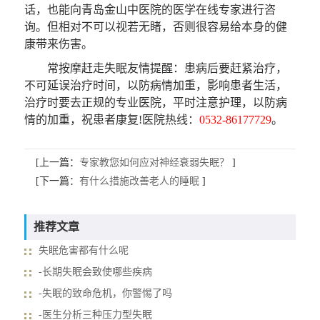
话，也能向青岛金山中医院的医学在线专家进行咨
询。但相对不可以视若无睹，否则很容易给本身的健
康带来伤害。
常按摩赶走失眠
友情提醒
：患病后要赶紧治疗，
不可延误治疗时间，以防病情加重，影响患者生活，
治疗时要去正规的专业医院，平时注意护理，以防病
情的加重，祝患者康复!医院热线：
0532-86177729
。
[上一篇：
专家教您如何应对神经衰弱失眠？
]
[下一篇：
有什么措施改善老人的睡眠
]
推荐文章
失眠危害都有什么呢
-长期失眠会致使哪些疾病
-失眠的致命危机，你警惕了吗
-医生分析三种压力型失眠