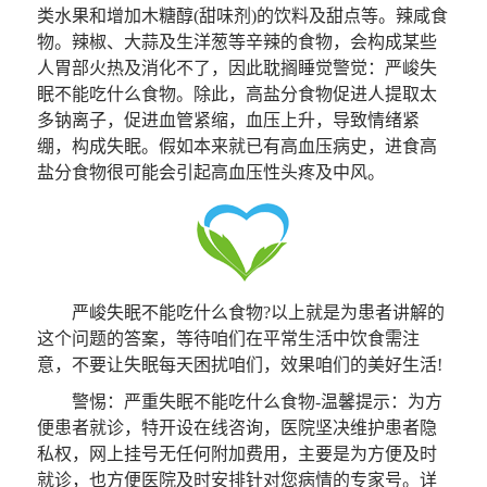
类水果和增加木糖醇(甜味剂)的饮料及甜点等。辣咸食
物。辣椒、大蒜及生洋葱等辛辣的食物，会构成某些
人胃部火热及消化不了，因此耽搁睡觉警觉：严峻失
眠不能吃什么食物。除此，高盐分食物促进人提取太
多钠离子，促进血管紧缩，血压上升，导致情绪紧
绷，构成失眠。假如本来就已有高血压病史，进食高
盐分食物很可能会引起高血压性头疼及中风。
严峻失眠不能吃什么食物?以上就是为患者讲解的
这个问题的答案，等待咱们在平常生活中饮食需注
意，不要让失眠每天困扰咱们，效果咱们的美好生活!
警惕：严重失眠不能吃什么食物-
温馨提示
：为方
便患者就诊，特开设在线咨询，医院坚决维护患者隐
私权，网上挂号无任何附加费用，主要是为方便及时
就诊，也方便医院及时安排针对您病情的专家号。详