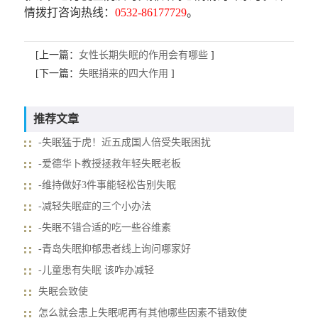
情拨打咨询热线：
0532-86177729
。
[上一篇：
女性长期失眠的作用会有哪些
]
[下一篇：
失眠捎来的四大作用
]
推荐文章
-失眠猛于虎！近五成国人倍受失眠困扰
-爱德华卜教授拯救年轻失眠老板
-维持做好3件事能轻松告别失眠
-减轻失眠症的三个小办法
-失眠不错合适的吃一些谷维素
-青岛失眠抑郁患者线上询问哪家好
-儿童患有失眠 该咋办减轻
失眠会致使
怎么就会患上失眠呢再有其他哪些因素不错致使