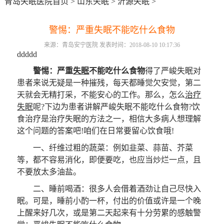
青岛失眠医院首页
>
山东失眠
>
沂源失眠
>
警惕：严重失眠不能吃什么食物
来源：青岛安宁医院 发表时间：2018-08-10 10:17:36
ddddd
警惕：严重
失眠
不能吃什么食物
得了严峻失眠对
患者来说无疑是一种摧残，每天都睡觉欠安觉，第二
天就会无精打采，不能安心的工作。那么，怎么
治疗
失眠
呢?下边为患者讲解严峻失眠不能吃什么食物?饮
食治疗是治疗失眠的方法之一，相信大多病人想理解
这个问题的答案吧!咱们在日常要留心饮食哦!
一、纤维过粗的蔬菜：例如韭菜、蒜苗、芥菜
等，都不容易消化，即便要吃，也应当炒烂一点，且
不要放太多油盐。
二、睡前喝酒：很多人会借着酒劲让自己尽快入
眠。可是，睡前小酌一杯，付出的价值或许是一个晚
上醒来好几次，或是第二天起来有十分劳累的感触警