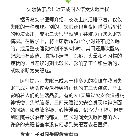
失眠猛于虎！近五成国人倍受失眠困扰
据青岛安宁医师介绍，夜晚上床后睡不着，仅仅
失眠的一种表现。别的，失眠还包含夜间睡觉后醒转
的频次添加，或第二天很早就醒了并难以再次入眠等
情况。在医学上，将上床后超越1个小时还不能入眠
的，或是整夜睡觉时刻不多5小时、其间还屡次醒转，
起床后有疲倦、脑筋不清醒，头疼、头晕和不习惯的
症状的，且连续时刻比较长、影响了工作和生活的，
就能诊断为失眠症。
医师提示，失眠已成为一种多见的疾玻在我国失
眠已成为继头疼今后神经科门诊的第二大疾病，严重
影响着人们的生活品质。有的人1天睡觉欠安会觉得精
神恍惚、头晕脑涨，三四天睡觉欠安会发现精神方面
的问题，如灵敏多疑、心情浮躁、记 忆力下降。但是
到医院寻求治疗的都是一些长时间受失眠困惑的人，
许多的失眠者基本没有幻想到失眠要去看医师。
危害：长时间失眠危害健康