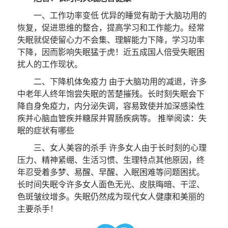
一、工作功率变低 优异的睡觉有助于大脑功用的
恢复，促进思维的整合，提高学习和工作能力。经常
失眠就促使留心力不会集、理解能力下降，学习功率
下降，因而影响失眠猛于虎！近五成国人倍受失眠困
扰人的工作现状。
二、下降机体免疫力 由于大脑功用的减退，许多
中老年人终年饱尝失眠的苦楚摧残。长时刻失眠会下
降自身免疫力，内分泌失调，容易致使并加深感染性
疾并心脑血管疾并糖尿并胃肠疾病等。 推举阅读：失
眠的症状有哪些
三、女人美容的杀手 许多女人由于长时刻的心理
压力、精神紧绷、生活习惯、生理特点其他原因，终
年忍受着多梦、易醒、早醒、入眠困难等问题困扰。
长时间失眠令许多女人面色无光、皮肤晦暗、干涩、
色斑皱纹增多。失眠仍然成为现代女人健康和美丽的
主要杀手！