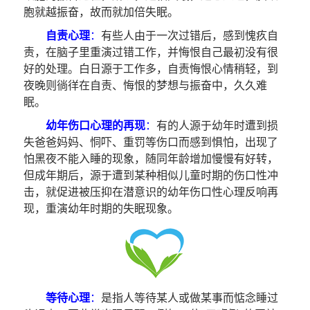
胞就越振奋，故而就加倍失眠。
自责心理
：
有些人由于一次过错后，感到愧疚自
责，在脑子里重演过错工作，并悔恨自己最初没有很
好的处理。白日源于工作多，自责悔恨心情稍轻，到
夜晚则徜徉在自责、悔恨的梦想与振奋中，久久难
眠。
幼年伤口心理的再现
：
有的人源于幼年时遭到损
失爸爸妈妈、恫吓、重罚等伤口而感到惧怕，出现了
怕黑夜不能入睡的现象，随同年龄增加慢慢有好转，
但成年期后，源于遭到某种相似儿童时期的伤口性冲
击，就促进被压抑在潜意识的幼年伤口性心理反响再
现，重演幼年时期的失眠现象。
等待心理
：
是指人等待某人或做某事而惦念睡过