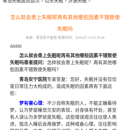
青岛失眠医院首页
>
山东失眠
>
沂源失眠
>
怎么就会患上失眠呢再有其他哪些因素不错致使
失眠吗
来源：青岛安宁医院 发表时间：2018-07-13 03:39:40
ddddd
怎么就会患上
失眠
呢再有其他哪些因素不错致使
失眠吗
患者提问：
怎样就会患上失眠呢？再有其他哪
些因素不错致使失眠吗？
青岛安宁医院
专家答复：您好，失眠并没有仅仅
是日常压力大构成的，造成失眠的因素再有下面这
些：
梦有害心理
：
不少自称失眠的人，不能正确看待
梦，认为梦是睡觉欠安的表现，对身体有坏处，甚至
有人误认为多梦就是失眠。这些错误观念往往使人焦
虑，惦念入睡后会再做梦，这种戒备心理，往往影响