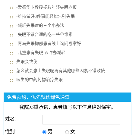
-爱德华卜教授拯救年轻失眠老板
-维持做好3件事能轻松告别失眠
-减轻失眠症的三个小办法
-失眠不错合适的吃一些谷维素
-青岛失眠抑郁患者线上询问哪家好
-儿童患有失眠 该咋办减轻
失眠会致使
怎么就会患上失眠呢再有其他哪些因素不错致使
医生的中药药物治疗失眠
免费预约，优先就诊绿色通道
我院郑重承诺，患者填写以下信息绝对保密。
姓名：
性别：
男
女