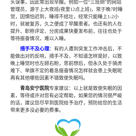
头误事，因此常出现早醒。例如一位“三班倒”的网站
管理员，源于上大夜班(夜里12点上班)，常于晚7时睡
觉，因惧怕迟到，睡得不结壮，经常只能睡上1-2小
时，就被复苏，久之便成了早醒患者。也还有的人在
提升、职称评定、分房成果快要发布前，往往也处于
等待振奋情况，难以入睡。
措手不及心理
：
有的人遭到突发工作冲击后，不
能做出对的反响，措手不及，不知道怎样是好，以致
晚上睡觉时也左顾右盼，思前想后，但永久处于骑虎
难下、举旗不定的着急振奋情况怎样就会患上失眠呢
再有其他哪些因素不错致使失眠吗。
青岛安宁医院
专家建议：
以上就是致使失眠的因
素，等待或许对您有必定帮助，如果您的情况很严峻
的话，建议您尽早到医院给予治疗，预防给您的生活
带来更多没必要的费事。