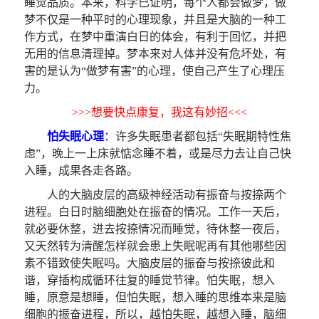
睡觉品质。本来，科学已证明，每个人都会做梦，做
梦不仅是一种平时的心理现象，并且是大脑的一种工
作方式，在梦中重演白日的体会，有利于回忆，并把
无用的信息清理掉。梦本来对人体并没有危坏处，有
害的是认为“做梦有害”的心理，使自己产生了心理压
力。
>>>想要快点康复，我这有妙招<<<
怕失眠心理
：
许多失眠患者都包括“失眠期特性焦
虑”，晚上一上床就惦念睡不着，或是尽力去让自己快
入睡，成果各走各路。
人的大脑皮层的高级神经活动有振奋与按捺两个
进程。白日时脑细胞处在振奋的情况。工作一天后，
就必要休整，进去按捺情况而睡觉，待休整一夜后，
又天然转为清醒怎样就会患上失眠呢再有其他哪些因
素不错致使失眠吗。大脑皮层的振奋与按捺彼此和
谐，穿插构成循环往复的睡觉节律。怕失眠，想入
睡，原意是想睡，但怕失眠，想入睡的思维本来是脑
细胞的振奋进程，所以，越怕失眠，越想入睡，脑细